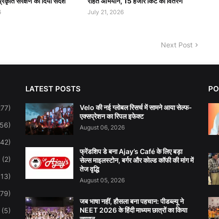
रकृति संरक्षण का दिया संदेश
राहत अभियान, 15 हजार किट का वितरण
6
July 21, 2026
Next Post
LATEST POSTS
PO
Velo की नई ग्लोबल रिसर्च में सामने आया सेल्फ-
277)
एक्सप्रेशन का रिपल इफेक्ट
(56)
August 06, 2026
(42)
फ्रेंडशिप डे बना Ajay’s Café के लिए बड़ा
(2)
सेल्स माइलस्टोन, बर्गर और कोल्ड कॉफी की मांग में
तेज वृद्धि
113)
August 05, 2026
(79)
जब भाषा नहीं, हौसला बना पहचान: पीडब्ल्यू ने
NEET 2026 के हिंदी माध्यम छात्रों का किया
(5)
सम्मान