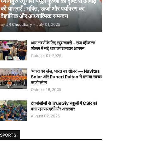
ध्यानगुरु रघुनाथ येमूल गुरुजी की दृष्टि से आषाढ़
की यात्राएँ : भक्ति, ऊर्जा और पर्यावरण का
वैज्ञानिक और आध्यात्मिक समन्वय
by
JR Choudhary
-
July 01, 2025
थार लवर्स के लिए खुशखबरी – राज व्हीकल्स
शोरूम में नई थार का शानदार आगमन
October 07, 2025
'भारत का खेल, भारत का सोलर' — Navitas
Solar और Puneri Paltan ने मनाया स्वच्छ
ऊर्जा संगम
October 16, 2025
टेक्नोलॉजी से TrueGiv स्कूलों में CSR को
बना रहा पारदर्शी और असरदार
August 02, 2025
SPORTS