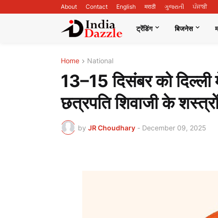
About
Contact
English
मराठी
ગુજરાતી
ਪੰਜਾਬੀ
ट्रेंडिंग
बिजनेस
Home
National
13–15 दिसंबर को दिल्ली म
छत्रपति शिवाजी के शस्त्रों
by
JR Choudhary
-
December 09, 2025