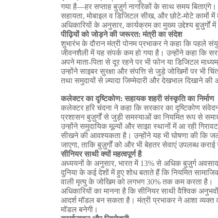
गया
है
—
हर
सप्ताह
बुज़ुर्ग
नागरिकों
के
साथ
समय
बिताएंगे।
सहायता
,
मोबाइल
व
डिजिटल
सीख
,
और
छोटे
-
मोटे
कामों
में
अधिकारियों
के
अनुसार
,
कार्यक्रम
का
मुख्य
उद्देश्य
बुज़ुर्गों
में
पीढ़ियों
को
जोड़ने
की
जरूरत
:
मंत्री
का
संदेश
शुभारंभ
के
दौरान
मंत्री
पोनम
प्रभाकर
ने
कहा
कि
पहले
संय
जीवनशैली
में
यह
संपर्क
कम
हो
गया
है।
उन्होंने
कहा
कि
सर
अपने
माता
-
पिता
से
दूर
रहने
पर
भी
फोन
या
डिजिटल
माध्यम
उन्होंने
साइबर
सुरक्षा
और
संपत्ति
से
जुड़े
जोखिमों
पर
भी
चिं
तथा
समुदायों
से
ज़्यादा
जिम्मेदारी
और
देखभाल
दिखाने
की
कलेक्टर
का
दृष्टिकोण
:
सहायक
शहरी
संस्कृति
का
निर्माण
कलेक्टर
हरि
चंदना
ने
कहा
कि
सरकार
का
दृष्टिकोण
संवेद
प्रशासन
बुज़ुर्गों
से
जुड़ी
समस्याओं
का
नियमित
रूप
से
समा
उन्होंने
समुदायिक
मूल्यों
और
साझा
स्थानों
में
आ
रही
गिरावट
सीखने
की
आवश्यकता
है।
उन्होंने
यह
भी
घोषणा
की
कि
जल
जाएगा
,
ताकि
बुज़ुर्गों
को
और
भी
बेहतर
सेवाएं
उपलब्ध
कराई
सीनियर
साथी
क्यों
महत्वपूर्ण
है
अध्ययनों
के
अनुसार
,
भारत
में
13%
से
अधिक
बुज़ुर्ग
अवसा
दुनिया
के
कई
देशों
में
हुए
शोध
बताते
हैं
कि
नियमित
सामाजि
वाली
मृत्यु
के
जोखिम
को
लगभग
30%
तक
कम
करता
है।
अधिकारियों
का
मानना
है
कि
सीनियर
साथी
वैश्विक
अनुभवो
आदर्श
मॉडल
बन
सकता
है।
मंत्री
प्रभाकर
ने
आशा
व्यक्त
मॉडल
बनेगी।