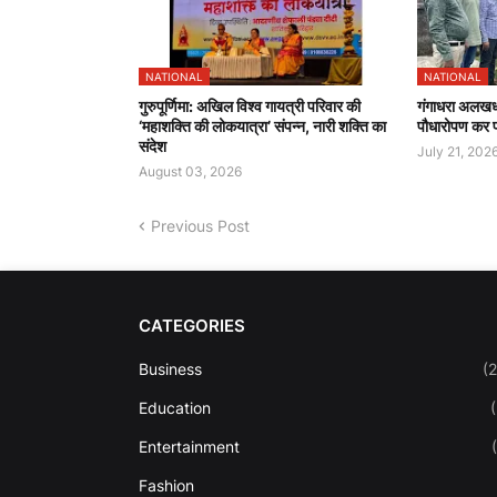
NATIONAL
NATIONAL
गुरुपूर्णिमा: अखिल विश्व गायत्री परिवार की
गंगाधरा अलखधाम
‘महाशक्ति की लोकयात्रा’ संपन्न, नारी शक्ति का
पौधारोपण कर प्
संदेश
July 21, 202
August 03, 2026
Previous Post
CATEGORIES
Business
(
Education
Entertainment
Fashion