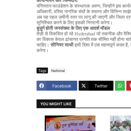
कार्यान्वयन
और
जिम्मेदारी
यंगिस्तान
फाउंडेशन
के
संस्थापक
अरुण
,
जिन्होंने
इस
कार्य
अधिकारी
,
वरिष्ठ
नागरिक
संघों
के
सदस्य
और
विभिन्न
साझे
अब
यह
पहल
ज़मीनी
स्तर
पर
लागू
की
जाएगी
और
जिला
प्
सुनिश्चित
करने
के
लिए
इसकी
निगरानी
करेगा।
बुज़ुर्ग
होती
जनसंख्या
के
लिए
एक
आदर्श
मॉडल
तेज़ी
से
विकसित
हो
रहे
Hyderabad
जो
तकनीक
और
वैश्
का
विकास
केवल
ढांचागत
प्रगति
तक
सीमित
नहीं
होना
चा
चाहिए।
सीनियर
साथी
इसी
दिशा
में
एक
महत्वपूर्ण
कदम
है
,
करेगा।
Tags
National
Facebook
Twitter
YOU MIGHT LIKE