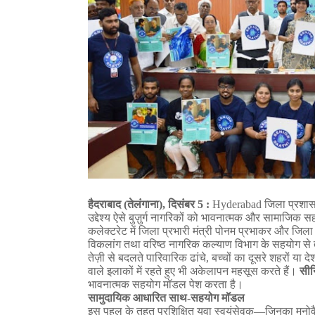
हैदराबाद
(
तेलंगाना
),
दिसंबर
5 :
Hyderabad
जिला
प्रशा
उद्देश्य
ऐसे
बुज़ुर्ग
नागरिकों
को
भावनात्मक
और
सामाजिक
सह
कलेक्टरेट
में
जिला
प्रभारी
मंत्री
पोनम
प्रभाकर
और
जिला
विकलांग
तथा
वरिष्ठ
नागरिक
कल्याण
विभाग
के
सहयोग
से
तेज़ी
से
बदलते
पारिवारिक
ढांचे
,
बच्चों
का
दूसरे
शहरों
या
देश
वाले
इलाकों
में
रहते
हुए
भी
अकेलापन
महसूस
करते
हैं।
सीन
भावनात्मक
सहयोग
मॉडल
पेश
करता
है।
सामुदायिक
आधारित
साथ
-
सहयोग
मॉडल
इस
पहल
के
तहत
प्रशिक्षित
युवा
स्वयंसेवक
—
जिनका
मनोव