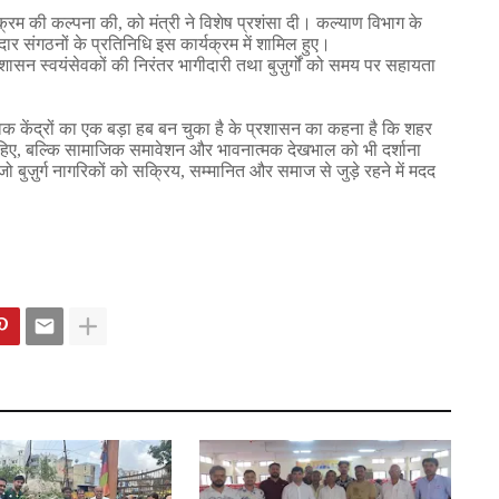
क्रम
की
कल्पना
की
,
को
मंत्री
ने
विशेष
प्रशंसा
दी।
कल्याण
विभाग
के
दार
संगठनों
के
प्रतिनिधि
इस
कार्यक्रम
में
शामिल
हुए।
रशासन
स्वयंसेवकों
की
निरंतर
भागीदारी
तथा
बुज़ुर्गों
को
समय
पर
सहायता
विक
केंद्रों
का
एक
बड़ा
हब
बन
चुका
है
के
प्रशासन
का
कहना
है
कि
शहर
हिए
,
बल्कि
सामाजिक
समावेशन
और
भावनात्मक
देखभाल
को
भी
दर्शाना
जो
बुज़ुर्ग
नागरिकों
को
सक्रिय
,
सम्मानित
और
समाज
से
जुड़े
रहने
में
मदद