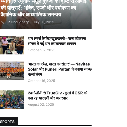
ध्यानगुरु रघुनाथ येमूल गुरुजी की दृष्टि से आषाढ़
की यात्राएँ : भक्ति, ऊर्जा और पर्यावरण का
वैज्ञानिक और आध्यात्मिक समन्वय
by
JR Choudhary
-
July 01, 2025
थार लवर्स के लिए खुशखबरी – राज व्हीकल्स
शोरूम में नई थार का शानदार आगमन
October 07, 2025
'भारत का खेल, भारत का सोलर' — Navitas
Solar और Puneri Paltan ने मनाया स्वच्छ
ऊर्जा संगम
October 16, 2025
टेक्नोलॉजी से TrueGiv स्कूलों में CSR को
बना रहा पारदर्शी और असरदार
August 02, 2025
SPORTS