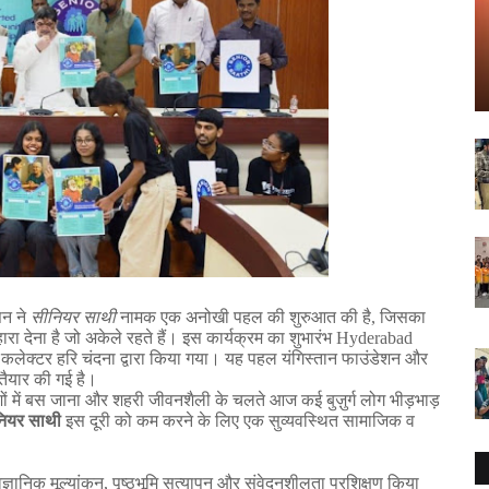
सन
ने
सीनियर
साथी
नामक
एक
अनोखी
पहल
की
शुरुआत
की
है
,
जिसका
ारा
देना
है
जो
अकेले
रहते
हैं।
इस
कार्यक्रम
का
शुभारंभ
Hyderabad
कलेक्टर
हरि
चंदना
द्वारा
किया
गया।
यह
पहल
यंगिस्तान
फाउंडेशन
और
तैयार
की
गई
है।
ों
में
बस
जाना
और
शहरी
जीवनशैली
के
चलते
आज
कई
बुज़ुर्ग
लोग
भीड़भाड़
ियर
साथी
इस
दूरी
को
कम
करने
के
लिए
एक
सुव्यवस्थित
सामाजिक
व
ैज्ञानिक
मूल्यांकन
,
पृष्ठभूमि
सत्यापन
और
संवेदनशीलता
प्रशिक्षण
किया