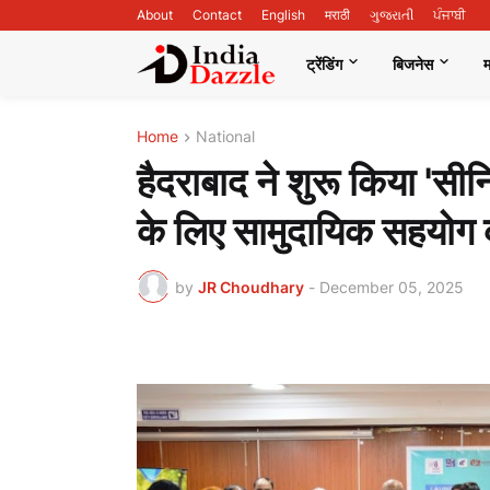
About
Contact
English
मराठी
ગુજરાતી
ਪੰਜਾਬੀ
ट्रेंडिंग
बिजनेस
Home
National
हैदराबाद ने शुरू किया 'सीनिय
के लिए सामुदायिक सहयोग
by
JR Choudhary
-
December 05, 2025