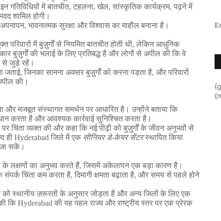
इन
गतिविधियों
में
बातचीत
,
टहलना
,
खेल
,
सांस्कृतिक
कार्यक्रम
,
पढ़ने
में
मदद
शामिल
होगी।
E
अपनापन
,
भावनात्मक
सुरक्षा
और
विश्वास
का
माहौल
बनाना
है।
ुक्त
परिवारों
में
बुज़ुर्गों
से
नियमित
बातचीत
होती
थी
,
लेकिन
आधुनिक
कार
बुज़ुर्गों
की
भलाई
के
लिए
प्रतिबद्ध
है
और
लोगों
से
अपील
की
कि
वे
से
जुड़े
रहें।
ता
जताई
,
जिनका
सामना
अक्सर
बुज़ुर्गों
को
करना
पड़ता
है
,
और
परिवारों
अपील
की।
{
{m
ना
और
मजबूत
संस्थागत
समर्थन
पर
आधारित
है।
उन्होंने
बताया
कि
धान
करता
है
और
आवश्यक
कार्रवाई
सुनिश्चित
करता
है।
पर
चिंता
व्यक्त
की
और
कहा
कि
नई
पीढ़ी
को
बुज़ुर्गों
के
जीवन
अनुभवों
से
्द
ही
Hyderabad
जिले
में
एक
सीनियर
डे
-
केयर
सेंटर
स्थापित
किया
जा
सकें।
द
के
लक्षणों
का
अनुभव
करते
हैं
,
जिसमें
अकेलापन
एक
बड़ा
कारण
है।
क
संपर्क
चिंता
कम
करता
है
,
दिमागी
क्षमता
बढ़ाता
है
,
और
समय
से
पहले
होने
ं
को
स्थानीय
ज़रूरतों
के
अनुसार
जोड़ता
है
और
अन्य
जिलों
के
लिए
एक
की
कि
Hyderabad
की
यह
पहल
राज्य
और
राष्ट्रीय
स्तर
पर
एक
प्रेरक