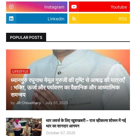
Instagram
Youtube
Linkedin
RSS
POPULAR POSTS
LIFESTYLE
ध्यानगुरु रघुनाथ येमूल गुरुजी की दृष्टि से आषाढ़ की यात्राएँ
: भक्ति, ऊर्जा और पर्यावरण का वैज्ञानिक और आध्यात्मिक
समन्वय
by
JR Choudhary
-
July 01, 2025
थार लवर्स के लिए खुशखबरी – राज व्हीकल्स शोरूम में नई
थार का शानदार आगमन
October 07, 2025