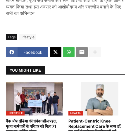
मोहन
भागवत
,
पूज्य
संत
समाज
और
सभी
विशिष्ट
अतिथियों
के
प्रति
आभार
व्यक्त
किया
तथा
इस
अवसर
को
आशीर्वादमय
और
स्मरणीय
बनाने
के
लिए
सभी
का
अभिनंदन
Tags
Lifestyle
Facebook
YOU MIGHT LIKE
LIFESTYLE
HEALTH
बैंक ऑफ इंडिया की संवेदनशील पहल,
Patient-Centric Knee
मृतक कर्मचारी के परिवार को मिला 71
Replacement Care के साथ डॉ.