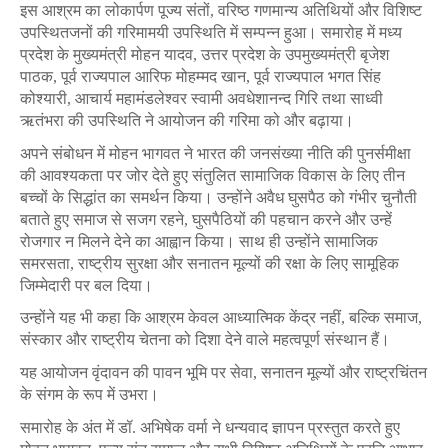
इस
आश्रम
का
लोकार्पण
पूज्य
संतों
,
वरिष्ठ
गणमान्य
अतिथियों
और
विशिष्ट
उपस्थितजनों
की
गरिमामयी
उपस्थिति
में
सम्पन्न
हुआ।
समारोह
में
मध्य
प्रदेश
के
मुख्यमंत्री
मोहन
यादव
,
उत्तर
प्रदेश
के
उपमुख्यमंत्री
बृजेश
पाठक
,
पूर्व
राज्यपाल
आरिफ
मोहम्मद
खान
,
पूर्व
राज्यपाल
भगत
सिंह
कोश्यारी
,
आचार्य
महामंडलेश्वर
स्वामी
अवधेशानन्द
गिरि
तथा
साध्वी
ऋतंभरा
की
उपस्थिति
ने
आयोजन
की
गरिमा
को
और
बढ़ाया।
अपने
संबोधन
में
मोहन
भागवत
ने
भारत
की
जनसंख्या
नीति
की
पुनर्समीक्षा
की
आवश्यकता
पर
जोर
देते
हुए
संतुलित
सामाजिक
विकास
के
लिए
तीन
बच्चों
के
सिद्धांत
का
समर्थन
किया।
उन्होंने
अवैध
घुसपैठ
को
गंभीर
चुनौती
बताते
हुए
समाज
से
सजग
रहने
,
घुसपैठियों
की
पहचान
करने
और
उन्हें
रोजगार
न
मिलने
देने
का
आह्वान
किया।
साथ
ही
उन्होंने
सामाजिक
समरसता
,
राष्ट्रीय
सुरक्षा
और
सनातन
मूल्यों
की
रक्षा
के
लिए
सामूहिक
जिम्मेदारी
पर
बल
दिया।
उन्होंने
यह
भी
कहा
कि
आश्रम
केवल
आध्यात्मिक
केंद्र
नहीं
,
बल्कि
समाज
,
संस्कार
और
राष्ट्रीय
चेतना
को
दिशा
देने
वाले
महत्वपूर्ण
संस्थान
हैं।
यह
आयोजन
वृंदावन
की
पावन
भूमि
पर
सेवा
,
सनातन
मूल्यों
और
राष्ट्रचिंतन
के
संगम
के
रूप
में
उभरा।
समारोह
के
अंत
में
डॉ
.
अभिषेक
वर्मा
ने
धन्यवाद
ज्ञापन
प्रस्तुत
करते
हुए