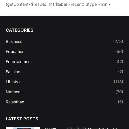
{getContent} $results={4} $label={recent} $type={mini}
CATEGORIES
Business
(278)
Education
(56)
Entertainment
(42)
Fashion
(2)
Lifestyle
(113)
National
(79)
Rajasthan
(5)
LATEST POSTS