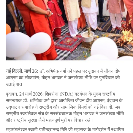
नई
दिल्ली
,
मार्च
26:
डॉ
.
अभिषेक
वर्मा
की
पहल
पर
वृंदावन
में
जीवन
दीप
आश्रम
का
लोकार्पण
;
मोहन
भागवत
ने
जनसंख्या
नीति
पर
पुनर्विचार
की
उठाई
बात
वृंदावन
, 24
मार्च
2026:
शिवसेना
(NDA)
गठबंधन
के
मुख्य
राष्ट्रीय
समन्वयक
डॉ
.
अभिषेक
वर्मा
द्वारा
आयोजित
जीवन
दीप
आश्रम
,
वृंदावन
के
उद्घाटन
समारोह
ने
राष्ट्रीय
और
सामाजिक
विमर्श
को
नई
दिशा
दी
,
जब
राष्ट्रीय
स्वयंसेवक
संघ
के
सरसंघचालक
मोहन
भागवत
ने
जनसंख्या
नीति
और
राष्ट्रीय
सुरक्षा
जैसे
महत्वपूर्ण
मुद्दों
पर
विचार
रखे।
महामंडलेश्वर
स्वामी
यतीन्द्रानन्द
गिरि
जी
महाराज
के
मार्गदर्शन
में
स्थापित