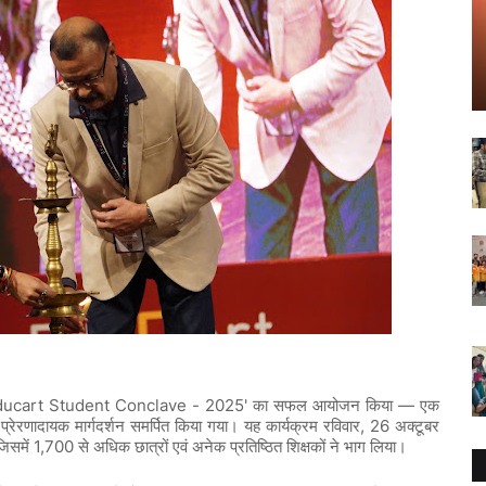
ucart Student Conclave - 2025'
—
का
सफल
आयोजन
किया
एक
, 26
प्रेरणादायक
मार्गदर्शन
समर्पित
किया
गया।
यह
कार्यक्रम
रविवार
अक्टूबर
1,700
जिसमें
से
अधिक
छात्रों
एवं
अनेक
प्रतिष्ठित
शिक्षकों
ने
भाग
लिया।