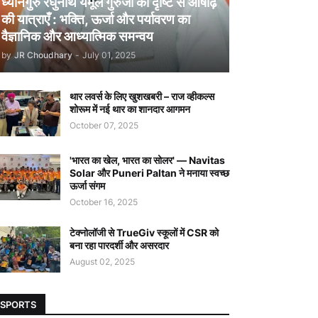
ध्यानगुरु रघुनाथ येमूल गुरुजी की दृष्टि से आषाढ़
की यात्राएँ : भक्ति, ऊर्जा और पर्यावरण का
वैज्ञानिक और आध्यात्मिक समन्वय
by
JR Choudhary
-
July 01, 2025
थार लवर्स के लिए खुशखबरी – राज व्हीकल्स
शोरूम में नई थार का शानदार आगमन
October 07, 2025
'भारत का खेल, भारत का सोलर' — Navitas
Solar और Puneri Paltan ने मनाया स्वच्छ
ऊर्जा संगम
October 16, 2025
टेक्नोलॉजी से TrueGiv स्कूलों में CSR को
बना रहा पारदर्शी और असरदार
August 02, 2025
SPORTS