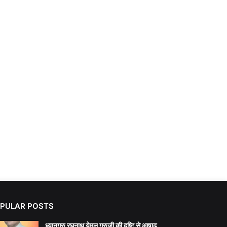
PULAR POSTS
ध्यानगुरु रघुनाथ येमूल गुरुजी की दृष्टि से आषाढ़