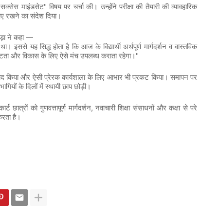
"
"
सक्सेस
माइंडसेट
विषय
पर
चर्चा
की।
उन्होंने
परीक्षा
की
तैयारी
की
व्यावहारिक
ाए
रखने
का
संदेश
दिया।
—
़ा
ने
कहा
था।
इससे
यह
सिद्ध
होता
है
कि
आज
के
विद्यार्थी
अर्थपूर्ण
मार्गदर्शन
व
वास्तविक
"
्टता
और
विकास
के
लिए
ऐसे
मंच
उपलब्ध
कराता
रहेगा।
ाद
किया
और
ऐसी
प्रेरक
कार्यशाला
के
लिए
आभार
भी
प्रकट
किया।
समापन
पर
भागियों
के
दिलों
में
स्थायी
छाप
छोड़ी।
,
कार्ट
छात्रों
को
गुणवत्तापूर्ण
मार्गदर्शन
नवाचारी
शिक्षा
संसाधनों
और
कक्षा
से
परे
करता
है।