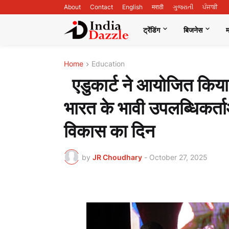
About
Contact
English
मराठी
ગુજરાતી
ਪੰਜਾਬੀ
ट्रेंडिंग
बिजनेस
Home
Education
एडुकार्ट ने आयोजित किया '
भारत के भावी उपलब्धिकर्ताओं
विकास का दिन
by
JR Choudhary
-
October 27, 2025