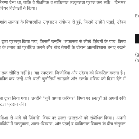
,
्रेरणा
देना
था
ताकि
वे
शैक्षणिक
व
व्यक्तिगत
उत्कृष्टता
प्राप्त
कर
सकें।
दिनभर
रियर
विशेषज्ञों
ने
किया।
E
,
,
शांत
लाकड़ा
के
विचारशील
उद्घाटन
संबोधन
से
हुई
जिसमें
उन्होंने
पढ़ाई
उद्देश्य
,
"
"
ल
द्वारा
प्रस्तुत
किया
गया
जिसमें
उन्होंने
सफलता
से
सीखें
ज़िंदगी
के
पाठ
विषय
ा
के
तनाव
को
प्रबंधित
करने
और
बोर्ड
तैयारी
के
दौरान
आत्मविश्वास
बनाए
रखने
{
{m
,
ा
तक
सीमित
नहीं
है।
यह
स्पष्टता
जिजीविषा
और
उद्देश्य
को
विकसित
करना
है।
थापित
कर
उन्हें
आने
वाली
चुनौतियाँ
समझाने
और
उनके
भविष्य
को
दिशा
देने
में
"
"
ज़ा
द्वारा
लिया
गया।
उन्होंने
चुनें
अपना
करियर
विषय
पर
छात्रों
को
अपनी
रुचि
ष्टता
प्रदान
की।
"
"
-
शिक्षा
से
आगे
की
ज़िंदगी
विषय
पर
छात्र
छात्राओं
को
संबोधित
किया।
अपनी
,
-
,
यार्थियों
में
उत्सुकता
आत्म
विश्वास
और
पढ़ाई
व
व्यक्तिगत
विकास
के
बीच
संतुलन