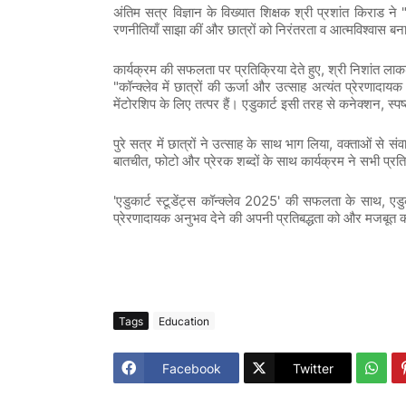
अंतिम
सत्र
विज्ञान
के
विख्यात
शिक्षक
श्री
प्रशांत
किराड
ने
रणनीतियाँ
साझा
कीं
और
छात्रों
को
निरंतरता
व
आत्मविश्वास
बन
,
कार्यक्रम
की
सफलता
पर
प्रतिक्रिया
देते
हुए
श्री
निशांत
लाकड
"
कॉन्क्लेव
में
छात्रों
की
ऊर्जा
और
उत्साह
अत्यंत
प्रेरणादायक
,
मेंटोरशिप
के
लिए
तत्पर
हैं।
एडुकार्ट
इसी
तरह
से
कनेक्शन
स्पष
,
पुरे
सत्र
में
छात्रों
ने
उत्साह
के
साथ
भाग
लिया
वक्ताओं
से
संव
,
बातचीत
फोटो
और
प्रेरक
शब्दों
के
साथ
कार्यक्रम
ने
सभी
प्रति
'
2025'
,
एडुकार्ट
स्टूडेंट्स
कॉन्क्लेव
की
सफलता
के
साथ
एडु
प्रेरणादायक
अनुभव
देने
की
अपनी
प्रतिबद्धता
को
और
मजबूत
Tags
Education
Facebook
Twitter