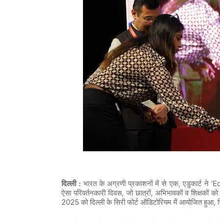
,
‘Ed
दिल्ली :
भारत
के
अग्रणी
प्रकाशनों
में
से
एक
एडुकार्ट
ने
,
,
ऐसा
परिवर्तनकारी
दिवस
जो
छात्रों
अभिभावकों
व
शिक्षकों
को
2025
,
को
दिल्ली
के
सिरी
फोर्ट
ऑडिटोरियम
में
आयोजित
हुआ