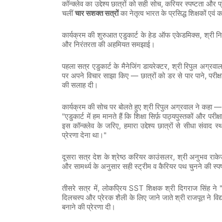
,
कॉन्क्लेव
का
उद्देश्य
छात्रों
को
सही
सोच
करियर
स्पष्टता
और
प
चलीं
चार
सशक्त
सत्रों
का
नेतृत्व
भारत
के
प्रसिद्ध
शिक्षकों
एवं
क
,
कार्यक्रम
की
शुरुआत
एडुकार्ट
के
हेड
ऑफ
एकेडमिक्स
श्री
नि
और
निरंतरता
की
अहमियत
समझाई।
,
पहला
सत्र
एडुकार्ट
के
मैनेजिंग
डायरेक्टर
श्री
रिपुल
अग्रवा
—
,
पर
अपने
विचार
साझा
किए
छात्रों
को
डर
से
पार
पाने
परीक्ष
की
सलाह
दी।
—
कार्यक्रम
की
सोच
पर
बोलते
हुए
श्री
रिपुल
अग्रवाल
ने
कहा
"
एडुकार्ट
में
हम
मानते
हैं
कि
शिक्षा
सिर्फ़
पाठ्यपुस्तकों
और
परीक्ष
,
इस
कॉन्क्लेव
के
जरिए
हमारा
उद्देश्य
छात्रों
से
सीधा
संवाद
स्
"
प्रेरणा
देना
था।
,
दूसरा
सत्र
देश
के
श्रेष्ठ
करियर
काउंसलर
श्री
अनुभव
राके
और
सामर्थ्य
के
अनुसार
सही
स्ट्रीम
व
कैरियर
पथ
चुनने
की
स्प
,
SST
तीसरे
सत्र
में
लोकप्रिय
शिक्षक
श्री
दिगराज
सिंह
ने
दिलचस्प
और
प्रेरक
शैली
के
लिए
जाने
जाते
श्री
राजपूत
ने
विद्
बनाने
की
प्रेरणा
दी।