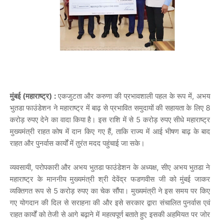
मुंबई (महाराष्ट्र) :
एकजुटता
और
करुणा
की
प्रभावशाली
पहल
के
रूप
में
,
अभय
भुतडा
फाउंडेशन
ने
महाराष्ट्र
में
बाढ़
से
प्रभावित
समुदायों
की
सहायता
के
लिए
8
करोड़
रुपए
देने
का
वादा
किया
है।
इस
राशि
में
से
5
करोड़
रुपए
सीधे
महाराष्ट्र
मुख्यमंत्री
राहत
कोष
में
दान
किए
गए
हैं
,
ताकि
राज्य
में
आई
भीषण
बाढ़
के
बाद
राहत
और
पुनर्वास
कार्यों
में
तुरंत
मदद
पहुंचाई
जा
सके।
व्यवसायी
,
परोपकारी
और
अभय
भुतडा
फाउंडेशन
के
अध्यक्ष
,
सीए
अभय
भुतडा
ने
महाराष्ट्र
के
माननीय
मुख्यमंत्री
श्री
देवेंद्र
फडणवीस
जी
को
मुंबई
जाकर
व्यक्तिगत
रूप
से
5
करोड़
रुपए
का
चेक
सौंपा।
मुख्यमंत्री
ने
इस
समय
पर
किए
गए
योगदान
की
दिल
से
सराहना
की
और
इसे
सरकार
द्वारा
संचालित
पुनर्वास
एवं
राहत
कार्यों
को
तेजी
से
आगे
बढ़ाने
में
महत्वपूर्ण
बताते
हुए
इसकी
अहमियत
पर
जोर