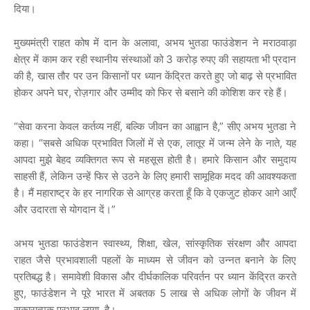
दिया।
मुख्यमंत्री
राहत
कोष
में
दान
के
अलावा
,
अभय
भुतडा
फाउंडेशन
ने
मराठवाड़ा
क्षेत्र
में
काम
कर
रही
स्थानीय
संस्थाओं
को
3
करोड़
रुपए
की
सहायता
भी
प्रदान
की
है
,
खास
तौर
पर
उन
किसानों
पर
ध्यान
केंद्रित
करते
हुए
जो
बाढ़
से
प्रभावित
होकर
अपने
घर
,
रोज़गार
और
उम्मीद
को
फिर
से
बसाने
की
कोशिश
कर
रहे
हैं।
“
सेवा
करना
केवल
कर्तव्य
नहीं
,
बल्कि
जीवन
का
आह्वान
है
,”
सीए
अभय
भुतडा
ने
कहा।
“
सबसे
अधिक
प्रभावित
जिलों
में
से
एक
,
लातूर
में
जन्म
लेने
के
नाते
,
यह
आपदा
मुझे
बेहद
व्यक्तिगत
रूप
से
महसूस
होती
है।
हमारे
किसान
और
समुदाय
साहसी
हैं
,
लेकिन
उन्हें
फिर
से
उठने
के
लिए
हमारी
सामूहिक
मदद
की
आवश्यकता
है।
मैं
महाराष्ट्र
के
हर
नागरिक
से
आग्रह
करता
हूँ
कि
वे
एकजुट
होकर
आगे
आएँ
और
उदारता
से
योगदान
दें।
”
अभय
भुतडा
फाउंडेशन
स्वास्थ्य
,
शिक्षा
,
खेल
,
सांस्कृतिक
संरक्षण
और
आपदा
राहत
जैसे
प्रभावशाली
पहलों
के
माध्यम
से
जीवन
को
उन्नत
बनाने
के
लिए
प्रतिबद्ध
है।
समावेशी
विकास
और
दीर्घकालिक
परिवर्तन
पर
ध्यान
केंद्रित
करते
हुए
,
फाउंडेशन
ने
पूरे
भारत
में
अबतक
5
लाख
से
अधिक
लोगों
के
जीवन
में
सकारात्मक
प्रभाव
लाया
है।