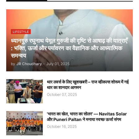
LIFESTYLE
ध्यानगुरु रघुनाथ येमूल गुरुजी की दृष्टि से आषाढ़ की यात्राएँ
: भक्ति, ऊर्जा और पर्यावरण का वैज्ञानिक और आध्यात्मिक
समन्वय
by
JR Choudhary
-
July 01, 2025
थार लवर्स के लिए खुशखबरी – राज व्हीकल्स शोरूम में नई
थार का शानदार आगमन
October 07, 2025
'भारत का खेल, भारत का सोलर' — Navitas Solar
और Puneri Paltan ने मनाया स्वच्छ ऊर्जा संगम
October 16, 2025