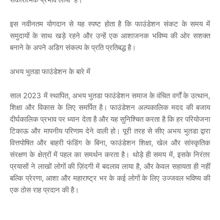
इस
नवीनतम
योगदान
से
यह
स्पष्ट
होता
है
कि
फाउंडेशन
संकट
के
समय
में
समुदायों
के
साथ
खड़े
रहने
और
उन्हें
एक
आशाजनक
भविष्य
की
ओर
सशक्त
बनाने
के
अपने
अडिग
संकल्प
के
प्रति
प्रतिबद्ध
है।
अभय
भुतडा
फाउंडेशन
के
बारे
में
साल
2023
में
स्थापित
,
अभय
भुतडा
फाउंडेशन
समाज
के
वंचित
वर्गों
के
उत्थान
,
शिक्षा
और
विकास
के
लिए
समर्पित
है।
फाउंडेशन
अल्पकालिक
मदद
की
बजाय
दीर्घकालिक
प्रभाव
पर
ध्यान
देता
है
और
यह
सुनिश्चित
करता
है
कि
हर
परियोजना
टिकाऊ
और
मापनीय
परिणाम
देने
वाली
हो।
पूरी
तरह
से
सीए
अभय
भुतडा
द्वारा
वित्तपोषित
और
बाहरी
फंडिंग
के
बिना
,
फाउंडेशन
शिक्षा
,
खेल
और
सांस्कृतिक
संरक्षण
के
क्षेत्रों
में
पहल
का
समर्थन
करता
है।
थोड़े
ही
समय
में
,
इसके
निरंतर
प्रयासों
ने
लाखों
लोगों
की
ज़िंदगी
में
बदलाव
लाया
है
,
और
केवल
सहायता
ही
नहीं
बल्कि
प्रेरणा
,
आशा
और
महाराष्ट्र
भर
के
कई
लोगों
के
लिए
उज्जवल
भविष्य
की
एक
ठोस
राह
प्रदान
की
है।