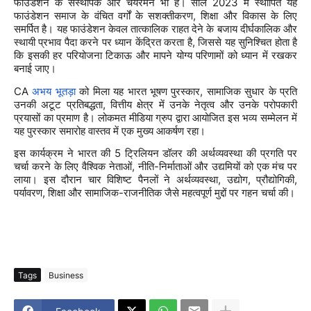
2023
फाउंडेशन
के
संस्थापक
और
चेयरमैन
भी
हैं।
साल
में
स्थापित
यह
,
फाउंडेशन
समाज
के
वंचित
वर्गों
के
सशक्तीकरण
शिक्षा
और
विकास
के
लिए
समर्पित
है।
यह
फाउंडेशन
केवल
तात्कालिक
राहत
देने
के
बजाय
दीर्घकालिक
और
,
स्थायी
प्रभाव
पैदा
करने
पर
ध्यान
केंद्रित
करता
है
जिससे
यह
सुनिश्चित
होता
है
कि
इसकी
हर
परियोजना
टिकाऊ
और
मापने
योग्य
परिणामों
को
ध्यान
में
रखकर
बनाई
जाए।
CA
,
अभय
भूतड़ा
को
मिला
यह
भारत
भूषण
पुरस्कार
सामाजिक
सुधार
के
प्रति
,
उनकी
अटूट
प्रतिबद्धता
वित्तीय
क्षेत्र
में
उनके
नेतृत्व
और
उनके
परोपकारी
प्रयासों
का
प्रमाण
है।
लोकमत
मीडिया
ग्रुप
द्वारा
आयोजित
इस
भव्य
सम्मेलन
में
यह
पुरस्कार
समारोह
वास्तव
में
एक
मुख्य
आकर्षण
रहा।
5
इस
कार्यक्रम
ने
भारत
की
ट्रिलियन
डॉलर
की
अर्थव्यवस्था
की
प्रगति
पर
,
-
चर्चा
करने
के
लिए
वैश्विक
नेताओं
नीति
निर्माताओं
और
उद्यमियों
को
एक
मंच
पर
,
,
,
लाया।
इस
दौरान
चार
विशिष्ट
पैनलों
ने
अर्थव्यवस्था
उद्योग
प्रौद्योगिकी
,
-
पर्यावरण
शिक्षा
और
सामाजिक
राजनीतिक
जैसे
महत्वपूर्ण
मुद्दों
पर
गहन
चर्चा
की।
Tags
Business