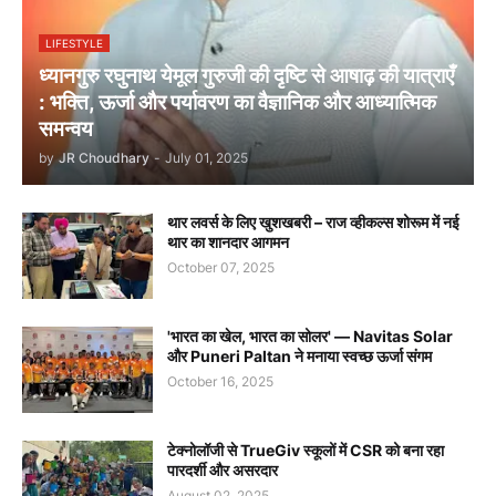
LIFESTYLE
ध्यानगुरु रघुनाथ येमूल गुरुजी की दृष्टि से आषाढ़ की यात्राएँ
: भक्ति, ऊर्जा और पर्यावरण का वैज्ञानिक और आध्यात्मिक
समन्वय
by
JR Choudhary
-
July 01, 2025
थार लवर्स के लिए खुशखबरी – राज व्हीकल्स शोरूम में नई
थार का शानदार आगमन
October 07, 2025
'भारत का खेल, भारत का सोलर' — Navitas Solar
और Puneri Paltan ने मनाया स्वच्छ ऊर्जा संगम
October 16, 2025
टेक्नोलॉजी से TrueGiv स्कूलों में CSR को बना रहा
पारदर्शी और असरदार
August 02, 2025