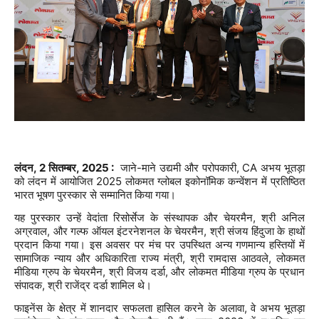
, 2
, 2025
:
-
, CA
लंदन
सितम्बर
जाने
माने
उद्यमी
और
परोपकारी
अभय
भूतड़ा
2025
को
लंदन
में
आयोजित
लोकमत
ग्लोबल
इकोनॉमिक
कन्वेंशन
में
प्रतिष्ठित
भारत
भूषण
पुरस्कार
से
सम्मानित
किया
गया।
,
यह
पुरस्कार
उन्हें
वेदांता
रिसोर्सेज
के
संस्थापक
और
चेयरमैन
श्री
अनिल
,
,
अग्रवाल
और
गल्फ
ऑयल
इंटरनेशनल
के
चेयरमैन
श्री
संजय
हिंदुजा
के
हाथों
प्रदान
किया
गया।
इस
अवसर
पर
मंच
पर
उपस्थित
अन्य
गणमान्य
हस्तियों
में
,
,
सामाजिक
न्याय
और
अधिकारिता
राज्य
मंत्री
श्री
रामदास
आठवले
लोकमत
,
,
मीडिया
ग्रुप
के
चेयरमैन
श्री
विजय
दर्डा
और
लोकमत
मीडिया
ग्रुप
के
प्रधान
,
संपादक
श्री
राजेंद्र
दर्डा
शामिल
थे।
,
फाइनेंस
के
क्षेत्र
में
शानदार
सफलता
हासिल
करने
के
अलावा
वे
अभय
भूतड़ा