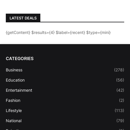
LATEST DEALS
{getContent} $results={4} $label={recent} $type={mini}
CATEGORIES
Business
(278)
Education
(56)
Entertainment
(42)
Fashion
(2)
Lifestyle
(113)
National
(79)