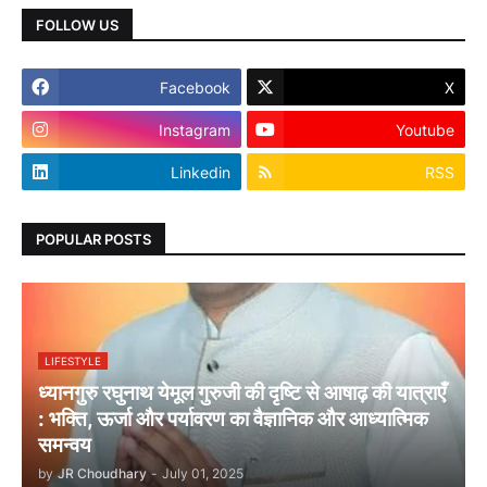
FOLLOW US
Facebook
X
Instagram
Youtube
Linkedin
RSS
POPULAR POSTS
LIFESTYLE
ध्यानगुरु रघुनाथ येमूल गुरुजी की दृष्टि से आषाढ़ की यात्राएँ
: भक्ति, ऊर्जा और पर्यावरण का वैज्ञानिक और आध्यात्मिक
समन्वय
by
JR Choudhary
-
July 01, 2025