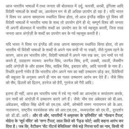
,
,
,
आज
भारतीय
भाषाओं
में
तथा
जनता
की
बोलचाल
में
उर्दू
फारसी
अरबी
इंग्लिश
आदि
,
विदेशी
भाषाओं
के
शब्दों
का
अवचेतन
मन
से
ही
अधिक
उपयोग
हो
रहा
है।
यदि
भारत
,
ने
विश्व
पर
अपना
साम्राज्य
स्थापित
किया
होता
तो
आज
इंग्लैंड
सहित
पूरे
विश्व
की
;
विदेशी
भाषाओं
में
भारतीय
भाषा
के
शब्द
तो
उपयोग
होने
ही
थे
सम्पूर्ण
विश्व
की
जनता
,
भी
अपनी
बोलचाल
में
भारतीय
शब्दों
का
उपयोग
कर
के
गर्व
महसूस
करती
जिस
तरह
जनता
आज
अंग्रेज़ी
के
शब्दों
का
उपयोग
कर
के
गर्व
महसूस
करती
है।
,
यदि
भारत
ने
विश्व
पर
इंग्लैंड
की
तरह
अपना
साम्राज्य
स्थापित
किया
होता
तो
हम
,
भारतीय
भी
विदेशी
भाषाओं
के
शब्दों
से
अपने
नाम
कभी
भी
ना
रखते
जैसे
गुलाम
रहने
के
,
,
,
कारण
आज
हम
भारतीय
लोग
विदेशी
भाषाओं
में
अपने
नाम
रख
कर
उन
नामों
पर
गर्व
,
:
,
,
,
,
,
करते
हैं
उदाहरण
स्वरूप
करनैल
सिंघ
जरनैल
सिंघ
हनी
लक्की
लवली
जैसमीन
,
,
,
आदि
अंग्रेज़ी
के
और
हाकम
सिंघ
साहिब
सिंघ
इबादत
कौर
आदि
फारसी
के
नाम
हैं।
,
स्थिति
इतनी
गंभीर
है
कि
भारतीय
लोग
अपने
नाम
का
सही
उच्चारण
छोड़
कर
विदेशियों
की
सहूलत
के
अनुरूप
अपने
ही
नाम
का
गलत
उच्चारण
आरंभ
कर
देते
हैं।
जैसे
सिंघ
,
,
,
को
सैम
ढिल्लों
को
ढिलन
हरभेज
को
हैरी
गुरभेज
को
गैरी
आदि।
,
,
इतना
ही
नहीं
आज
हम
भारतीय
भाषा
में
रचे
गए
नामों
का
अपभ्रंश
व
रूपांतरण
करके
:
.
.
उन
नामों
को
अंग्रेज़ी
में
उच्चारण
करने
लगे
हैं।
जैसे
भीम
राव
अंबेदकर
को
बी
आर
,
.
.
,
.
.
अंबेडकर
महिंदर
सिंह
धोनी
को
एम
एस
धोनी
कोच्चेरी
रामण
नारायणन
को
के
आर
,
.
.
.,
.
.,
नारायणन
राष्ट्रीय
स्वयंसेवक
संघ
को
आर
एस
एस
मध्यप्रदेश
को
एम
पी
दूरदर्शन
.
.
,
‘
’
‘
’,
को
डी
डी
आदि।
और
तो
और
भारतीयों
ने
अमृतसर
के
हरिमंदिर
को
गोल्डन
टैंपल
‘
’
‘
’,
‘
;
मोढेरा
के
सूर्य
मंदिर
को
सन्न
टैंपल
लाल
किले
को
रैड्ड
फोर्ट
आदि
कहना
आरंभ
कर
,
‘
’
,
दिया
है।
जब
कि
वैटीकन
सेंट
पीटर्स
बेसिलिका
जैसे
बड़े
गिरजा
घरों
का
नाम
किसी
भी