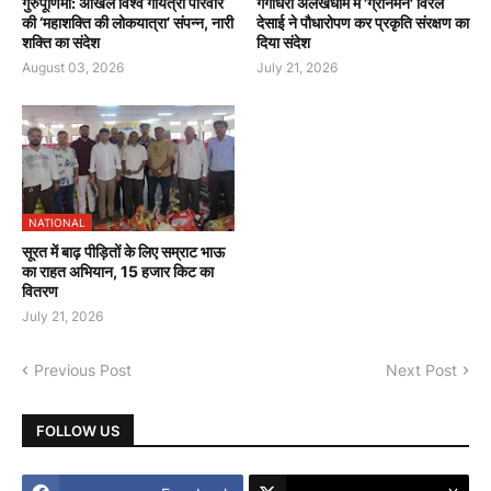
गुरुपूर्णिमा: अखिल विश्व गायत्री परिवार
गंगाधरा अलखधाम में 'ग्रीनमैन' विरल
की ‘महाशक्ति की लोकयात्रा’ संपन्न, नारी
देसाई ने पौधारोपण कर प्रकृति संरक्षण का
शक्ति का संदेश
दिया संदेश
August 03, 2026
July 21, 2026
NATIONAL
सूरत में बाढ़ पीड़ितों के लिए सम्राट भाऊ
का राहत अभियान, 15 हजार किट का
वितरण
July 21, 2026
Previous Post
Next Post
FOLLOW US