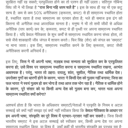
;
सुरक्षित
नहीं
रह
सकते
प्रफुल्लित
होने
का
तो
प्रश्न
ही
नहीं
उठता।
सतिगुरु
गोबिन्द
“
”
सिंघ
जी
ने
भी
लिखा
है
राज
बिना
नहि
धरम
चलै
है
।
इस
के
साथ
ही
यह
भी
एक
कटु
:
50%
(
,
)
सत्य
है
कम
से
कम
अनैतिकता
क्रूरता
कपट
से
ही
साम्राज्य
स्थापित
होता
,
;
है
स्थापित
रहता
है
तथा
साम्राज्य
का
प्रसार
होता
है
भले
ही
समाज
इस
ढंग
को
कितना
भी
अनैतिक
तथा
अपराधिक
मानता
है।
मनुष्य
ने
भी
तो
सभी
जीवों
से
अधिक
(
)
;
,
अनैतिक
पाप
कार्य
कर
के
क्रूरता
कपट
से
ही
पृथ्वी
पर
अपना
साम्राज्य
स्थापित
,
किया
है।
यदि
केवल
नैतिकता
के
शुभ
कर्मों
से
साम्राज्य
स्थापित
करना
संभव
होता
तो
(
)
‘
’
ससे
जैसे
शाकाहारी
जीव
जंगल
में
शासन
करते।
फिर
सिंह
शेर
को
जंगल
का
सम्राट
,
,
ना
माना
जाता।
इस
लिए
साम्राज्य
स्थापित
करने
के
लिए
क्रूरता
कपट
जैसी
अनैतिकता
करनी
अनिवार्य
है।
,
,
इस
लिए
जिस
ने
भी
अपनी
भाषा
मज़हब
तथा
सभ्यता
को
सुरक्षित
कर
के
प्रफुल्लित
;
,
करना
हो
उसे
विश्व
पर
साम्राज्य
स्थापित
करना
व
साम्राज्य
स्थापित
रखना
अत्यंत
,
:
,
,
,
आवश्यक
है।
परंतु
भारत
तो
ठहरा
दयालु
शांत
सुशील
नैतिक
तथा
धार्मिक
देश।
,
;
उपरोक्त
गुणों
का
धारणी
होने
के
कारण
भारत
ने
किसी
देश
को
गुलाम
नहीं
बनाया
जिस
का
फल
भारत
ने
स्वयं
गुलाम
हो
कर
भोगा
है
तथा
आज
तक
भोग
रहा
है।
नैतिक
व
धार्मिक
होने
,
,
के
कारण
पूरे
संसार
को
या
किसी
अन्य
देश
को
गुलाम
बना
कर
भारत
भला
अपना
?
साम्राज्य
स्थापित
क्यों
करेगा
/
आश्चर्य
होता
है
कि
भारत
के
अधिकतर
सम्राटों
नेताओं
ने
प्रकृति
के
नियम
व
अटल
सच्चाई
को
क्यों
नहीं
समझा
एवं
क्यों
नहीं
स्वीकार
किया
कि
केवल
नैतिकता
के
आधार
पर
,
-
हम
अपनी
भाषा
संस्कृति
का
पूरे
विश्व
में
प्रचार
प्रसार
नहीं
कर
सकते।
जिस
किसी
,
भारतीय
सम्राट
ने
इस
अटल
सच्चाई
को
स्वीकार
कर
किसी
अन्य
देश
पर
अपना
,
,
;
साम्राज्य
स्थापित
किया
या
विश्व
में
जहाँ
कहीं
भी
भारतीय
संस्कृति
का
प्रभाव
रहा
है