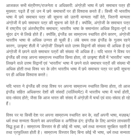
/
:
आजकल
सभी
मंत्रीगण
राजनेता
व
अधिकारी
अंग्रेज़ी
भाषा
में
छपे
समाचार
पत्र
ही
:
मुख्यत
पढ़ते
हैं
एवं
उन
में
छपे
समाचारों
पर
ही
विश्वास
करते
हैं।
किसी
भी
भारतीय
,
भाषा
में
छपे
समाचार
पत्र
की
सूचना
को
उतनी
मान्यता
नहीं
देते
जितनी
मान्यता
,
अंग्रेजी
में
छपे
समाचार
पत्र
की
सूचना
को
देते
हैं।
क्योंकि
अंग्रेजी
के
समाचार
पत्र
;
-
में
राष्ट्रीय
एवं
अंतर्राष्ट्रीय
समाचार
भारतीय
भाषा
के
समानांतर
अधिक
विद्वता
पूर्ण
व
,
,
सुंदर
ढंग
से
लिखे
होते
हैं।
क्योंकि
इंग्लैंड
का
साम्राज्य
स्थापित
होने
कारण
अंग्रेजी
भारतीय
भाषा
से
अधिक
उन्नत
हो
चुकी
है।
लंबे
समय
तक
इंग्लैंड
के
गुलाम
रहने
,
‘
’
कारण
उत्कृष्ट
शैली
में
अंग्रेजी
लिखने
वाले
उत्तम
विद्वानों
की
संख्या
भी
अधिक
है
एवं
अंग्रेजी
में
छपने
वाले
समाचार
पत्रों
की
संख्या
भी
अधिक
है।
यदि
भारत
ने
विश्व
पर
,
‘
’
इंग्लैंड
की
तरह
अपना
साम्राज्य
स्थापित
किया
होता
तो
उत्कृष्ट
शैली
में
भारतीय
भाषा
‘
’
लिखने
वाले
उत्तम
विद्वानों
एवं
भारतीय
भाषा
में
छपने
वाले
समाचार
पत्रों
की
संख्या
भी
अधिक
होती
तथा
विश्व
भर
के
लोग
भारतीय
भाषा
में
छपे
समाचार
पत्र
पर
छपी
सूचना
पर
ही
अधिक
विश्वास
करते।
,
यदि
भारत
ने
इंग्लैंड
की
तरह
विश्व
पर
अपना
साम्राज्य
स्थापित
किया
होता
तो
आज
(
)
,
इंग्लैंड
सहित
अधिकत्तर
देशों
की
संसदों
पार्लियामेंट
में
भारतीय
भाषा
में
चर्चा
होती
-
;
-
वाद
संवाद
होते
जैसा
कि
आज
भारत
की
संसद
में
अंग्रेज़ी
में
चर्चा
एवं
वाद
संवाद
हो
रहे
हैं।
,
,
/
विश्व
पर
या
किसी
देश
पर
अपना
साम्राज्य
स्थापित
कर
के
वहाँ
अपनी
भाषा
मज़हब
:
धर्म
तथा
सभ्यता
फैलाने
का
अपराधिक
व
अनैतिक
ढंग
इंग्लैंड
के
लिए
अत्यंत
लाभकारी
,
सिद्ध
हुआ
है।
साम्राज्य
विस्तार
से
ही
कोई
भी
भाषा
धर्म
तथा
सभ्यता
सुरक्षित
रहती
है
,
तथा
प्रफुल्लित
होती
है।
साम्राज्य
विस्तार
किए
बिना
कोई
भी
भाषा
धर्म
तथा
सभ्यता