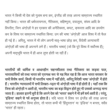
,
भारत
ने
किसी
भी
देश
को
गुलाम
बना
कर
इंग्लैंड
की
तरह
अपना
साम्राज्य
स्थापित
,
,
,
,
नहीं
किया।
भारत
की
धर्मपरायणता
नैतिकता
सहिष्णुता
दयालुता
संयम
आदि
के
;
,
,
विपरीत
जिन
अंग्रेज़ों
ने
हर
प्रकार
की
अनैतिकता
कपट
क्रूरता
आदि
का
उपयोग
:
‘
’
कर
के
विश्व
पर
साम्राज्य
स्थापित
किया
उन
की
भाषा
अंग्रेज़ी
आज
विश्व
में
तो
फैल
,
-
,
ही
गई
है।
अपितु
भारत
में
भी
लोग
अपनी
मातृ
भाषा
छोड़
कर
विदेशी
अत्याचारी
(
);
अंग्रेज़ों
की
भाषा
ही
अपनाने
लगे
हैं।
भारतीय
भाषाएं
जो
कि
पूरे
विश्व
में
सर्वोत्तम
हैं
अपनी
मातृभूमि
भारत
में
ही
आज
लुप्त
होती
जा
रही
हैं।
,
भारतीयों
की
धार्मिक
व
आधारहीन
सहनशीलता
तथा
नैतिकता
का
कड़वा
फल
भारतवासियों
को
तथा
भारत
को
प्रत्यक्ष
रूप
से
यह
मिल
रहा
है
कि
आज
भारत
सरकार
के
;
,
‘
’
सभी
विशेष
कार्य
किसी
भी
भारतीय
भाषा
में
नहीं
होते
अपितु
विदेशी
भाषा
अंग्रेज़ी
में
होते
-
हैं।
भारतीय
न्यायालयों
में
सभी
लिखत
पढ़त
भी
अंग्रेज़ी
भाषा
में
ही
होती
है।
यहाँ
तक
कि
,
जिस
को
अंग्रेज़ी
न
आती
हो
भारतीय
भाषा
का
बड़ा
विद्वान
होते
हुए
भी
उसको
अनपढ़
माना
‘
’
,
जाता
है।
हालात
इतनी
बुरी
है
कि
अपने
देश
को
भारत
कहने
में
भी
हमें
शर्म
आती
है।
परंतु
‘
’
इंडिया
कहने
से
गर्व
अनुभव
होता
है।
यदि
भारत
ने
विश्व
पर
इंग्लैंड
की
तरह
अपना
,
‘
’
‘
’
,
साम्राज्य
स्थापित
किया
होता
तो
भारत
कभी
भी
हिंदुस्तान
या
इंडिया
न
बनता
सदैव
‘
’
भारत
ही
रहता।