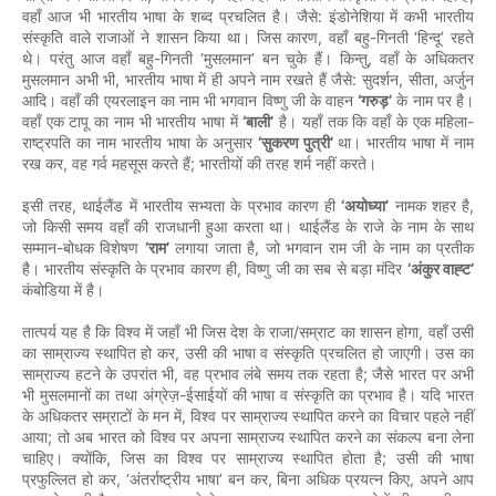
:
वहाँ
आज
भी
भारतीय
भाषा
के
शब्द
प्रचलित
है।
जैसे
इंडोनेशिया
में
कभी
भारतीय
,
-
‘
’
संस्कृति
वाले
राजाओं
ने
शासन
किया
था।
जिस
कारण
वहाँ
बहु
गिनती
हिन्दू
रहते
-
‘
’
,
थे।
परंतु
आज
वहाँ
बहु
गिनती
मुसलमान
बन
चुके
हैं।
किन्तु
वहाँ
के
अधिकतर
,
:
,
,
मुसलमान
अभी
भी
भारतीय
भाषा
में
ही
अपने
नाम
रखते
हैं
जैसे
सुदर्शन
सीता
अर्जुन
‘
’
आदि।
वहाँ
की
एयरलाइन
का
नाम
भी
भगवान
विष्णु
जी
के
वाहन
गरुड़
के
नाम
पर
है।
‘
’
-
वहाँ
एक
टापू
का
नाम
भी
भारतीय
भाषा
में
बाली
है।
यहाँ
तक
कि
वहाँ
के
एक
महिला
‘
’
राष्ट्रपति
का
नाम
भारतीय
भाषा
के
अनुसार
सुकरण
पुत्री
था।
भारतीय
भाषा
में
नाम
,
;
रख
कर
वह
गर्व
महसूस
करते
हैं
भारतीयों
की
तरह
शर्म
नहीं
करते।
,
‘
’
,
इसी
तरह
थाईलैंड
में
भारतीय
सभ्यता
के
प्रभाव
कारण
ही
अयोध्या
नामक
शहर
है
जो
किसी
समय
वहाँ
की
राजधानी
हुआ
करता
था।
थाईलैंड
के
राजे
के
नाम
के
साथ
-
‘
’
,
सम्मान
बोधक
विशेषण
राम
लगाया
जाता
है
जो
भगवान
राम
जी
के
नाम
का
प्रतीक
,
‘
’
है।
भारतीय
संस्कृति
के
प्रभाव
कारण
ही
विष्णु
जी
का
सब
से
बड़ा
मंदिर
अंकुर
वाह्ट
कंबोडिया
में
है।
/
,
तात्पर्य
यह
है
कि
विश्व
में
जहाँ
भी
जिस
देश
के
राजा
सम्राट
का
शासन
होगा
वहाँ
उसी
,
का
साम्राज्य
स्थापित
हो
कर
उसी
की
भाषा
व
संस्कृति
प्रचलित
हो
जाएगी।
उस
का
,
;
साम्राज्य
हटने
के
उपरांत
भी
वह
प्रभाव
लंबे
समय
तक
रहता
है
जैसे
भारत
पर
अभी
-
भी
मुसलमानों
का
तथा
अंग्रेज़
ईसाईयों
की
भाषा
व
संस्कृति
का
प्रभाव
है।
यदि
भारत
,
के
अधिकतर
सम्राटों
के
मन
में
विश्व
पर
साम्राज्य
स्थापित
करने
का
विचार
पहले
नहीं
;
आया
तो
अब
भारत
को
विश्व
पर
अपना
साम्राज्य
स्थापित
करने
का
संकल्प
बना
लेना
,
;
चाहिए।
क्योंकि
जिस
का
विश्व
पर
साम्राज्य
स्थापित
होता
है
उसी
की
भाषा
, ‘
’
,
,
प्रफुल्लित
हो
कर
अंतर्राष्ट्रीय
भाषा
बन
कर
बिना
अधिक
प्रयत्न
किए
अपने
आप