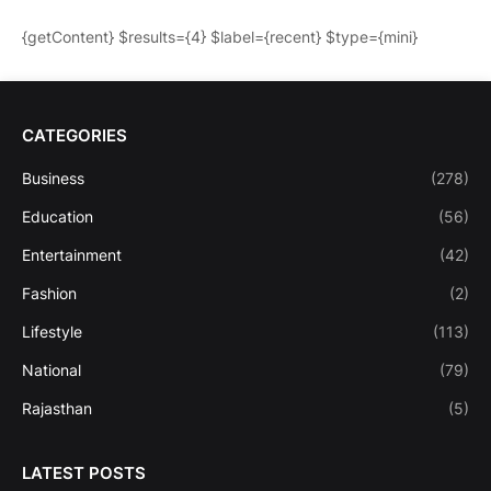
{getContent} $results={4} $label={recent} $type={mini}
CATEGORIES
Business
(278)
Education
(56)
Entertainment
(42)
Fashion
(2)
Lifestyle
(113)
National
(79)
Rajasthan
(5)
LATEST POSTS