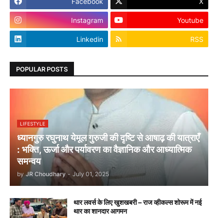
Facebook
X
Instagram
Youtube
Linkedin
RSS
POPULAR POSTS
LIFESTYLE
ध्यानगुरु रघुनाथ येमूल गुरुजी की दृष्टि से आषाढ़ की यात्राएँ
: भक्ति, ऊर्जा और पर्यावरण का वैज्ञानिक और आध्यात्मिक
समन्वय
by
JR Choudhary
-
July 01, 2025
थार लवर्स के लिए खुशखबरी – राज व्हीकल्स शोरूम में नई
थार का शानदार आगमन