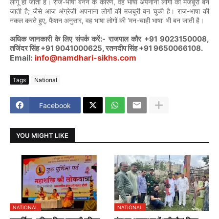
-
,
लागू
हो
जाती
है।
राज
भाषा
बनने
के
कारण
वह
भाषा
अपनाना
लोगों
की
मजबूरी
बन
;
-
जाती
है
जैसे
आज
अंग्रेज़ी
अपनाना
लोगों
की
मजबूरी
बन
चुकी
है।
राज
भाषा
की
,
,
‘
-
’
नकल
करते
हुए
फैशन
अनुसार
वह
भाषा
लोगों
की
मन
चाही
भाषा
भी
बन
जाती
है।
:-
+91 9023150008,
अधिक
जानकारी
के
लिए
संपर्क
करें
राजपाल
कौर
+91 9041000625,
+91 9650066108.
तजिंदर
सिंह
रतनदीप
सिंह
Email:
info@namdhari-sikhs.com
Tags
National
Facebook
YOU MIGHT LIKE
NATIONAL
NATIONAL