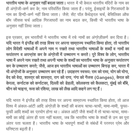
भारतीय
भाषा
के
अनुसार
नहीं
बदला
जाता।
भारत
में
भी
केवल
भारतीय
मंदिरों
के
नाम
का
-
;
,
ही
अंग्रेजी
कर्ण
कर
के
नाम
परिवर्तित
किया
जाता
हैं।
परंतु
ईसाइयों
के
गिरजाघरों
के
-
:
,
नाम
का
हिन्दी
कर्ण
नहीं
किया
जाता।
जैसे
सेंट
पॉल
कैथेड्रल
चर्च
बेसिलिका
ऑफ
,
बॉम
जीसस
चर्च
आदिक
गिरजाघरों
का
नाम
बदल
कर
किसी
भी
भारतीय
भाषा
के
अनुसार
नहीं
लिया
जाता।
,
इस
प्रकार
हम
भारतीयों
ने
भारतीय
भाषा
में
रचे
नामों
का
अंग्रेज़ीकर्ण
कर
दिया
है।
,
यदि
भारत
ने
इंग्लैंड
की
तरह
विश्व
पर
अपना
साम्राज्य
स्थापित
किया
होता
तो
भारतीय
लोग
विदेशी
भाषाओं
में
अपने
नाम
न
रखते
तथा
भारतीय
भाषाओं
के
शब्दों
व
नामों
का
,
रूपांतरण
व
अपभ्रंश
कर
के
अंग्रेजी
में
उच्चारण
न
करते।
पूरे
विश्व
के
लोग
भारतीय
भाषा
में
अपने
नाम
रखते
तथा
अपनी
भाषा
के
शब्दों
का
भारतीय
भाषा
के
अनुसार
रूपांतरण
;
,
,
कर
के
उच्चारण
करते
जैसे
आज
हम
भारतीय
भाषाओं
का
उच्चारण
बिगाड़
कर
भारत
में
:
,
,
भी
अंग्रेजों
के
अनुसार
उच्चारण
कर
रहे
हैं।
उदाहरण
स्वरूप
राम
को
रामा
योग
को
योगा
,
,
,
(Ganges),
वेद
को
वेदा
शास्त्र
को
शास्त्रा
राग
को
रागा
गंगा
को
गेंजस
केरल
को
,
,
,
,
,
केरला
कर्नाटक
को
कर्नाटका
दिल्ली
को
डेहली
कोलकत्ता
को
कैलकटा
मुंबई
को
बौंबे
,
,
चीन
को
चाइना
रूस
को
रशिया
लाख
को
लैख
आदि
कहने
लग
गए
हैं।
,
यदि
भारत
ने
इंग्लैंड
की
तरह
विश्व
पर
अपना
साम्राज्य
स्थापित
किया
होता
तो
आज
-
-
,
-
,
-
विश्व
में
अंकल
आंटी
आदि
अंग्रेज़ी
के
शब्दों
की
बजाय
चाचा
चाची
मामा
मामी
फूफा
-
,
-
फूफी
आदि
शब्दों
का
प्रयोग
होना
था।
अंकल
आंटी
जैसे
शब्दों
में
तो
चाचा
चाचा
मामा
,
मामी
का
कोई
अंतर
ही
पता
नहीं
चलता
जब
कि
भारतीय
भाषा
के
शब्दों
से
उन
का
पूरा
अंतर
पता
चलता
है।
भारतीय
भाषा
के
भावपूर्ण
शब्दों
से
संबंधों
में
परस्पर
प्रेम
और
घनिष्टता
बढ़ती
है।