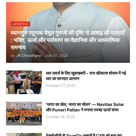
LIFESTYLE
ध्यानगुरु रघुनाथ येमूल गुरुजी की दृष्टि से आषाढ़ की यात्राएँ
: भक्ति, ऊर्जा और पर्यावरण का वैज्ञानिक और आध्यात्मिक
समन्वय
by
JR Choudhary
-
July 01, 2025
थार लवर्स के लिए खुशखबरी – राज व्हीकल्स शोरूम में नई
थार का शानदार आगमन
October 07, 2025
'भारत का खेल, भारत का सोलर' — Navitas Solar
और Puneri Paltan ने मनाया स्वच्छ ऊर्जा संगम
October 16, 2025
टेक्नोलॉजी से TrueGiv स्कूलों में CSR को बना रहा