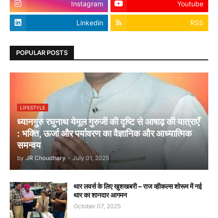
Instagram
Youtube
Linkedin
RSS
POPULAR POSTS
LIFESTYLE
ध्यानगुरु रघुनाथ येमूल गुरुजी की दृष्टि से आषाढ़ की यात्राएँ
: भक्ति, ऊर्जा और पर्यावरण का वैज्ञानिक और आध्यात्मिक
समन्वय
by
JR Choudhary
-
July 01, 2025
थार लवर्स के लिए खुशखबरी – राज व्हीकल्स शोरूम में नई
थार का शानदार आगमन
October 07, 2025