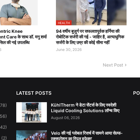
HEALTH
ntric Knee
94 वर्षीय बुज़ुर्ग पर सफलतापूर्वक हर्निया की
Care के साथ डॉ. मनु शर्मा
रोबोटिक सर्जरी की गई - जाहिर है, अत्याधुनिक
हासिल की नई उपलब्धि
सर्जरी के लिए उम्र की कोई सीमा नहीं
6
June 30, 2026
Next Post
LATEST POSTS
PO
KühlTherm ने डेटा सेंटर्स के लिए स्वदेशी
278)
Liquid Cooling Solutions लॉन्च किए
(56)
August 06, 2026
(42)
Velo की नई ग्लोबल रिसर्च में सामने आया सेल्फ-
(2)
एक्सप्रेशन का रिपल इफेक्ट