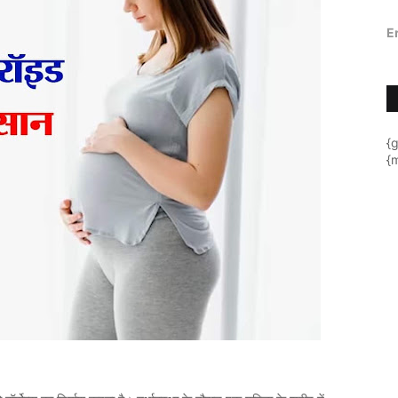
E
{
{m