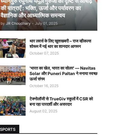
ध्यानगुरु रघुनाथ येमूल गुरुजी की दृष्टि से आषाढ़
की यात्राएँ : भक्ति, ऊर्जा और पर्यावरण का
वैज्ञानिक और आध्यात्मिक समन्वय
by
JR Choudhary
-
July 01, 2025
थार लवर्स के लिए खुशखबरी – राज व्हीकल्स
शोरूम में नई थार का शानदार आगमन
October 07, 2025
'भारत का खेल, भारत का सोलर' — Navitas
Solar और Puneri Paltan ने मनाया स्वच्छ
ऊर्जा संगम
October 16, 2025
टेक्नोलॉजी से TrueGiv स्कूलों में CSR को
बना रहा पारदर्शी और असरदार
August 02, 2025
SPORTS