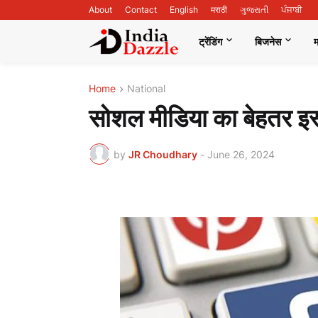
About
Contact
English
मराठी
ગુજરાતી
ਪੰਜਾਬੀ
ट्रेंडिंग
बिजनेस
Home
National
सोशल मीडिया का बेहतर इस्त
by
JR Choudhary
-
June 26, 2024